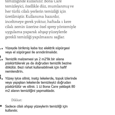
temizliğinde kullanılır. Bona Care
temizleyici, özellikle düz, mumlanmış ve
her türlü cilalı yerlerin temizliği için
üretilmiştir. Kullanıma hazırdır,
inceltmeye gerek yoktur, haftada 1 kere
cilalı zemin üzerine özel sprey yöntemiyle
uygulama yaparak ahşap yüzeylerde
gerekli temizliği yapılmasını sağlar.
Yüzeyde birikmiş kaba toz elektrik süpürgesi
veya el süpürgesi ile arındırılmalıdır.
Temizlik malzemesi ya 2 m2’lik bir alana
püskürtülerek ya da doğrudan temizlik bezine
dökülür. Bezi rahat kullanabilmek için hafif
nemlendirin.
Yüzey iyice silinir, inatçı lekelerde, topuk izlerinde
veya yapışkan lekelerde temizleyici doğrudan
püskürtülür ve silinir. 1 Lt Bona Care yaklaşık 80
m2 alanın temizliğini yapmaktadır.
Dikkat:
Sadece cilalı ahşap yüzeylerin temizliği için
kullanılır.