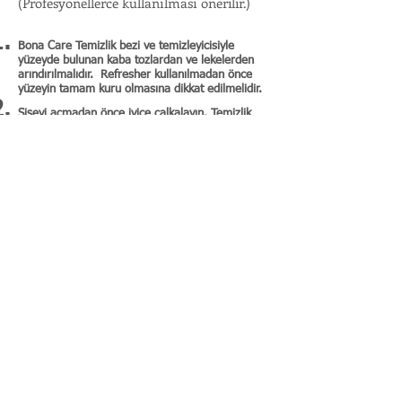
(Profesyonellerce kullanılması önerilir.)
Bona Care Temizlik bezi ve temizleyicisiyle
yüzeyde bulunan kaba tozlardan ve lekelerden
arındırılmalıdır. Refresher kullanılmadan önce
yüzeyin tamam kuru olmasına dikkat edilmelidir.
Şişeyi açmadan önce iyice çalkalayın. Temizlik
sopasının başına Bona Care Refresher aplikatörü
(krem bez) takın. Bezi önceden hafif bir şekilde
nemlendirin. Refresher’i 3-5 cm genişliğinde bir
çizgi şeklinde yüzeye dökün, her seferinde en
fazla 1,5 m2 ‘lik bir alana bakım yapılmalıdır.
Bona Care Refresher ahşabın su yönüne doğru
sürülmelidir. İlk kat uygulama yapıldıktan sonra
ikinci kat istendiği takdirde 2 saat kuruması için
beklenmelidir. Uygulamanın bitiminden 2 saat
sonra üzerine basılabilir. Eşit bir görsellik elde
etmek için ahşap yüzeyin tamamına uygulama
yapılmalıdır.
Bona Care Refresher’i ahşap yüzeye iyice yayın.
Ahşap zeminin Refresher tarafından tamamen
örtüldüğünden emin olun. 1 lt Refresher
ortalama 70 m2 alanın bakımına yapmaya yeterli
olacaktır. Mükemmel bir sonuç için yüzeyin
tamamına eşit ve ince bir tabaka halinde