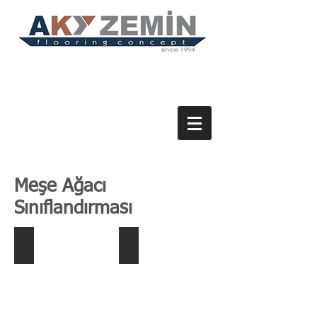
Meşe Ağacı
Sınıflandırması
1. Chapel Premier
2. Chapel Rustic A