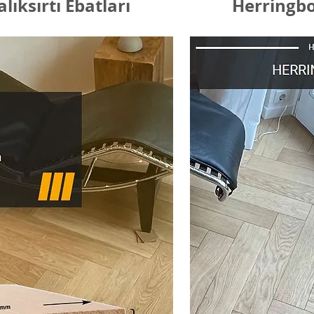
lıksırtı Ebatları
Herringbo