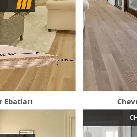
 Ebatları
Chev